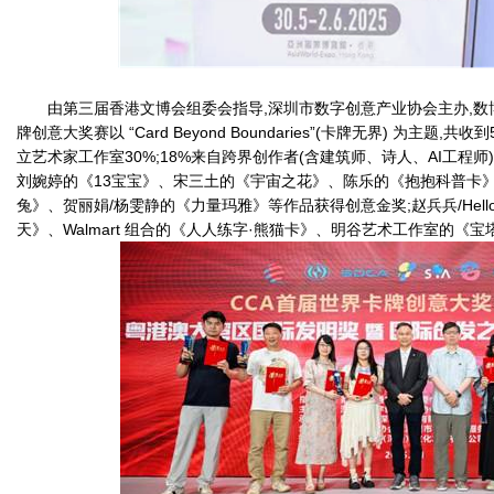
由第三届香港文博会组委会指导,深圳市数字创意产业协会主办,数博
牌创意大奖赛以 “Card Beyond Boundaries”(卡牌无界) 为主题
立艺术家工作室30%;18%来自跨界创作者(含建筑师、诗人、AI工程师
刘婉婷的《13宝宝》、宋三土的《宇宙之花》、陈乐的《抱抱科普卡
兔》、贺丽娟/杨雯静的《力量玛雅》等作品获得创意金奖;赵兵兵/Hel
天》、Walmart 组合的《人人练字·熊猫卡》、明谷艺术工作室的《