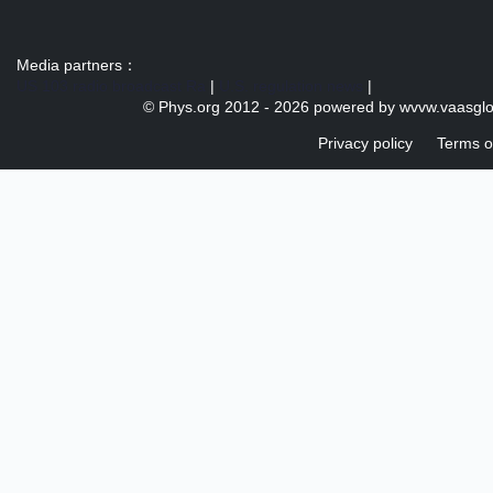
Media partners：
US 103 radio broadcast Ra
|
U.S. regulation news
|
© Phys.org 2012 -
2026 powered by
wvvw.vaasgl
Privacy policy
Terms o