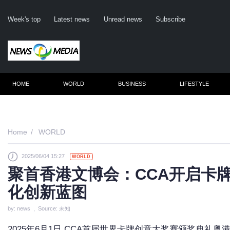
Week's top
Latest news
Unread news
Subscribe
HOME
WORLD
BUSINESS
LIFESTYLE
Re
Home
WORLD
2025/06/04 15:27
WORLD
Cli
聚首香港文博会：CCA开启卡
化创新蓝图
by: news , Source: 未知
2025年6月1日,CCA首届世界卡牌创意大奖赛颁奖典礼